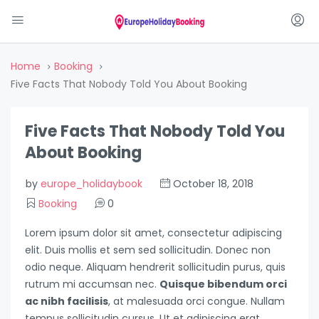
Home
Booking
Five Facts That Nobody Told You About Booking
Five Facts That Nobody Told You
About Booking
by
europe_holidaybook
October 18, 2018
Booking
0
Lorem ipsum dolor sit amet, consectetur adipiscing
elit. Duis mollis et sem sed sollicitudin. Donec non
odio neque. Aliquam hendrerit sollicitudin purus, quis
rutrum mi accumsan nec.
Quisque bibendum orci
ac nibh facilisis
, at malesuada orci congue. Nullam
tempus sollicitudin cursus. Ut et adipiscing erat.