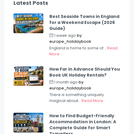
Latest Posts
Best Seaside Towns in England
for a Weekend Escape (2026
Guide)
1 week ago
by
europe_holidaybook
England is home to some of...
Read
More
How Far in Advance Should You
Book UK Holiday Rentals?
1 month ago
by
europe_holidaybook
There is something uniquely
magical about...
Read More
How to Find Budget-Friendly
Accommodation in London: A
Complete Guide for Smart
Travellers