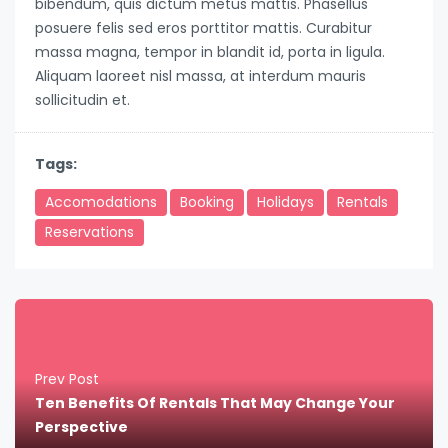
bibendum, quis dictum metus mattis. Phasellus
posuere felis sed eros porttitor mattis. Curabitur
massa magna, tempor in blandit id, porta in ligula.
Aliquam laoreet nisl massa, at interdum mauris
sollicitudin et.
Tags:
Accomodations
Booking
Holidays
Rentals
Reservations
Prev Post
Ten Benefits Of Rentals That May Change Your
Perspective